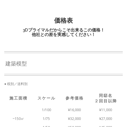
価格表
3Dプライマルだからこそ出来るこの価格！
他社との差を実感してください！
建築模型
● 税別／送料別
同邸名
施工面積
スケール
参考価格
２回目以降
1/100
¥16,000
¥11,000
~150㎡
1/75
¥32,000
¥27,000