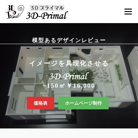
コ
ン
メニュー
テ
ン
ツ
へ
価格表
会社案内パンフレット
ホームページ制作
ス
模型あるデザインレビュー
キ
ッ
プ
お問い合わせ
イメージを具現化させる
~150㎡￥16,000
価格表
ホームページ制作