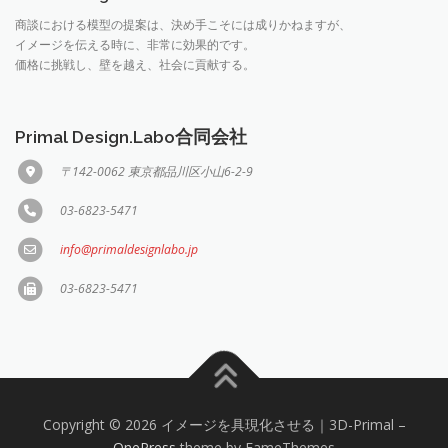
商談における模型の提案は、決め手こそには成りかねますが、
イメージを伝える時に、非常に効果的です。
価格に挑戦し、壁を越え、社会に貢献する。
Primal Design.Labo合同会社
〒142-0062 東京都品川区小山6-2-9
03-6823-5471
info@primaldesignlabo.jp
03-6823-5471
Copyright © 2026 イメージを具現化させる｜3D-Primal
–
OnePress
theme by FameThemes